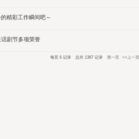
会的精彩工作瞬间吧～
生话剧节多项荣誉
每页
6
记录
总共
1387
记录
第一页
<<上一