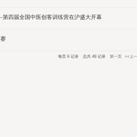
 ——第四届全国中医创客训练营在沪盛大开幕
大赛
每页
6
记录
总共
49
记录
第一页
<<上