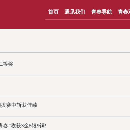
首页
遇见我们
青春导航
青春
二等奖
选拔赛中斩获佳绩
”收获3金5银9铜!