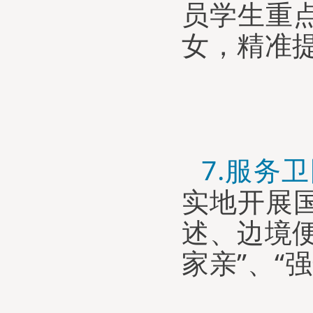
员学生重
女，精准
7.
服务
卫
实地开展
述、边境
家亲
”、
“