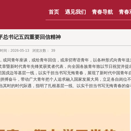
首页
遇见我们
青春导航
青春
平总书记五四重要回信精神
时间：2026-05-13
浏览次数：
39
，或同青年座谈，或给青年回信，或亲切寄语青年，以各种形式向青年送
章暨新时代青年先锋奖获奖者代表，向全国各族青年致以节日祝贺并提
国戍边等基层一线，以实干担当书写无悔青春，展现了新时代中国青年
志拼搏奋斗，带动广大青年把个人追求融入国家发展大局，立足各自岗位
当其时的时代际遇，指明了扎根基层一线、以实干担当书写无悔青春的奋