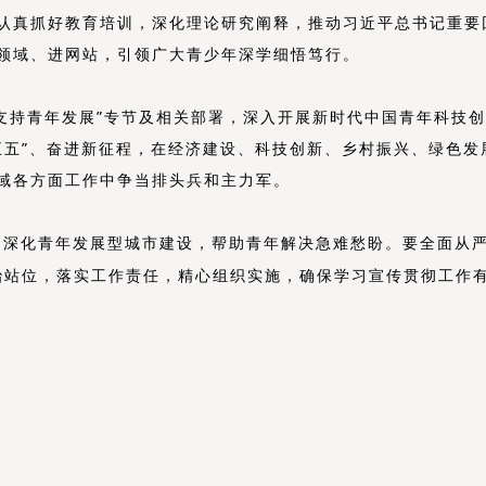
认真抓好教育培训，深化理论研究阐释，推动
习近平总书记
重要
领域、进网站，
引领
广大青少年
深学细悟笃行
。
“支持青年发展”专节及相关部署，深入开展新时代中国青年科技
五五
”
、奋进新征程
，在经济建设、科技创新、乡村振兴、绿色发
域各方面工作中争当排头兵和主力军。
，深化青年发展型城市建设，帮助青年解决急难愁盼。要全面从
治站位，落实工作责任，精心组织实施，确保学习宣传贯彻工作