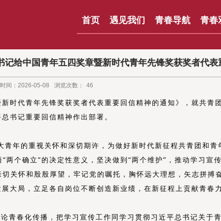
首页
遇见我们
青春导航
青春
书记给中国青年五四奖章暨新时代青年先锋奖获奖者代表
时间：2026-05-08
浏览次数：
46
暨新时代青年先锋奖获奖者代表重要回信精神的通知》，就共青
平总书记重要回信精神作出部署。
大青年的
重视
关怀
和深切期许
，为做好新时代新征程共青团和青
悟
“
两个确立
”
的决定性意义，坚决做到
“
两个维护
”
，推动学习宣
亲切关怀和殷殷厚望，牢记党的嘱托，
胸怀远大理想
，矢志拼搏
发展大局，立足各自岗位不断创造新业绩，在新征程上贡献青春
理论青春化传播，
把学习宣传工作同学习贯彻习近平总书记关于