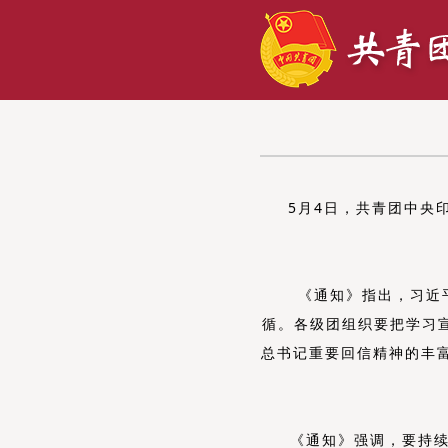
5月
4
日，共青团中央
《
通知》指出，习近
循。
各级团组织要把学习
总书记
重要回信精神的
丰
《通知》强调，
要持