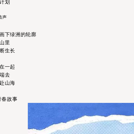
计划
击声
画下绿洲的轮廓
山里
断生长
在一起
端去
赴山海
青春故事