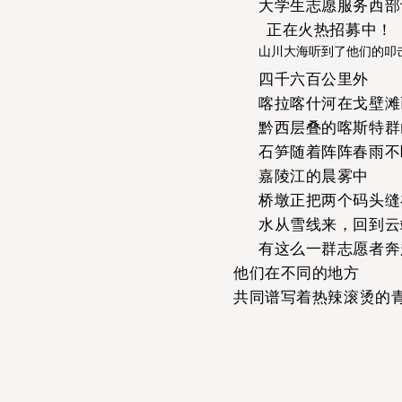
大学生志愿服务西部
正在火热招募中！
山川大海听到了他们的叩
四千六百公里外
喀拉喀什河在戈壁滩
黔西层叠的喀斯特群
石笋随着阵阵春雨不
嘉陵江的晨雾中
桥墩正把两个码头缝
水从雪线来，回到云
有这么一群志愿者奔
他们在不同的地方
共同谱写着热辣滚烫的