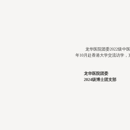
龙华医院团委
级中
2022
年
月赴香港大学交流访学，
10
龙华医院团委
级博士团支部
2024