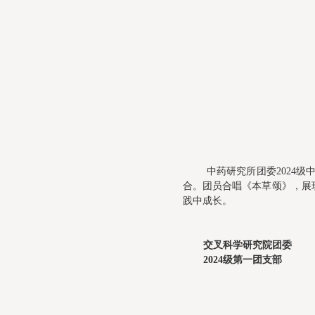
中药研究所团委
级
2024
合。团员合唱《本草颂》，展
践中成长。
交叉科学研究院团委
级第一团支部
2024