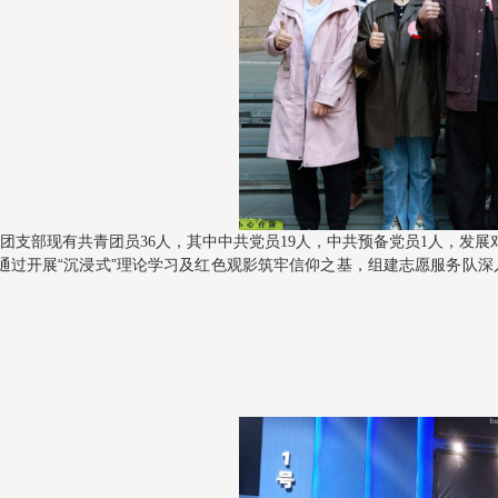
团支部现有共青团员
人，其中中共党员
人，中共预备党员
人，发展
36
19
1
通过开展“沉浸式”理论学习及红色观影筑牢信仰之基，组建志愿服务队