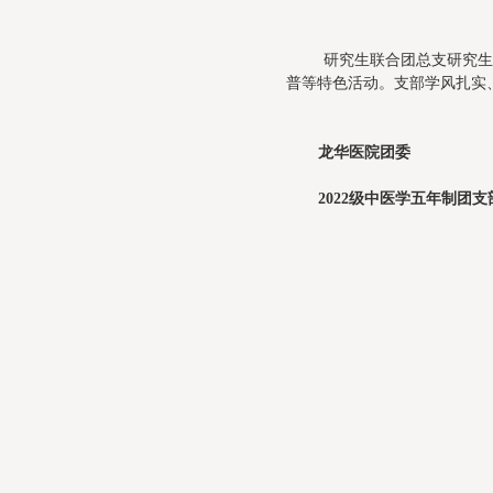
研究生联合团总支研究生
普等特色活动。支部学风扎实
龙华医院团委
级中医学五年制团支
2022