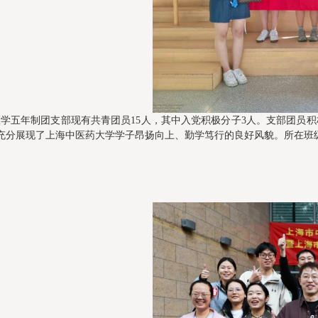
医学五年制团支部现有共青团员
人，其中入党积极分子
人。支部团员积
15
3
充分展现了上海中医药大学学子昂扬向上、勤学笃行的良好风貌。所在班级