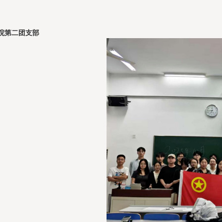
院第二团支部