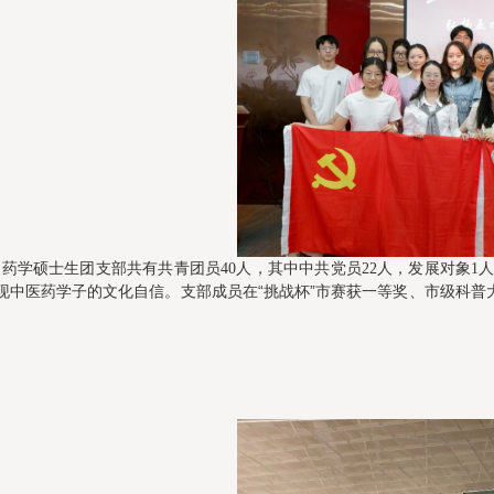
中药学硕士生团支部共有共青团员
人，其中中共党员
人，发展对象
40
22
1
现中医药学子的文化自信。支部成员在“挑战杯”市赛获一等奖、市级科