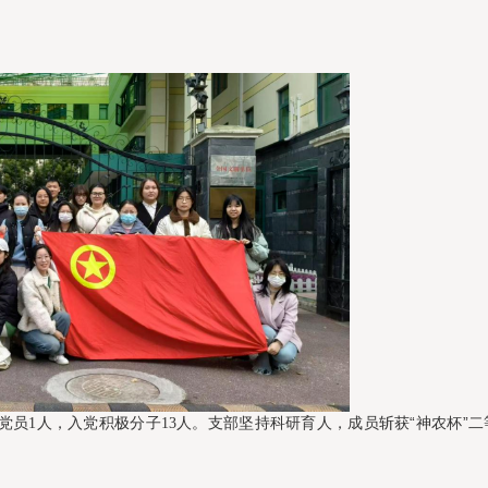
党员
人，入党积极分子
人。支部坚持科研育人，成员斩获“神农杯”二
1
13