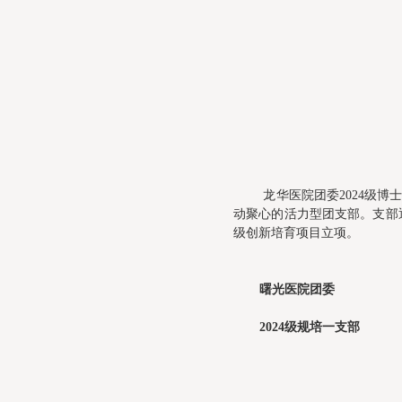
龙华医院团委
级博士
2024
动聚心的活力型团支部。支部
级创新培育项目立项。
曙光医院团委
级规培一支部
2024