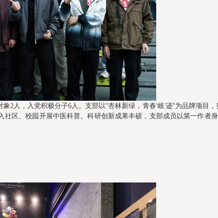
对象
人，入党积极分子
人。支部以“杏林新绿，青春‘岐’迹”为品牌项
2
6
深入社区、校园开展中医科普。科研创新成果丰硕，支部成员以第一作者