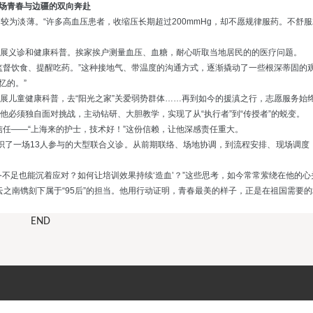
场青春与边疆的双向奔赴
念较为淡薄。“许多高血压患者，收缩压长期超过
200mmHg
，却不愿规律服药。不舒服
开展义诊和健康科普。挨家挨户测量血压、血糖，耐心听取当地居民的的医疗问题。
监督饮食、提醒吃药。”这种接地气、带温度的沟通方式，逐渐撬动了一些根深蒂固的
忆的。”
开展儿童健康科普，去“阳光之家”关爱弱势群体……再到如今的援滇之行，志愿服务始
他必须独自面对挑战，主动钻研、大胆教学，实现了从“执行者”到“传授者”的蜕变。
任——“上海来的护士，技术好！”这份信赖，让他深感责任重大。
织了一场
13
人参与的大型联合义诊。从前期联络、场地协调，到流程安排、现场调度
不足也能沉着应对？如何让培训效果持续‘造血’？”这些思考，如今常常萦绕在他的心
之南镌刻下属于“
95
后”的担当。他用行动证明，青春最美的样子，正是在祖国需要
END