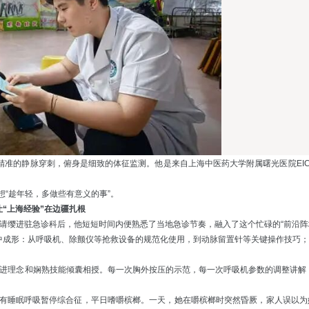
精准的静脉穿刺，俯身是细致的体征监测。他是来自上海中医药大学附属曙光医院
EI
“趁年轻，多做些有意义的事”。
让“上海经验”在边疆扎根
请缨进驻急诊科后，他短短时间内便熟悉了当地急诊节奏，融入了这个忙碌的“前沿阵
中成形：从呼吸机、除颤仪等抢救设备的规范化使用，到动脉留置针等关键操作技巧；
先进理念和娴熟技能倾囊相授。每一次胸外按压的示范，每一次呼吸机参数的调整讲解
有睡眠呼吸暂停综合征，平日嗜嚼槟榔。一天，她在嚼槟榔时突然昏厥，家人误以为