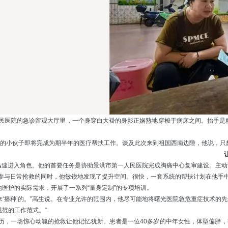
民医院的急诊留观大厅里，一个身穿白大褂的身影正娴熟地穿梭于病床之间。抬手是
的小伙子即将完成为期半年的医疗帮扶工作。谈及此次来到祖国西南边陲，他说，只想
迅速进入角色。他的首要任务是协助景洪市第一人民医院完成胸痛中心复审建设。主动
参与日常抢救的同时，他敏锐地发现了提升空间。很快，一套系统的帮扶计划在他手
医护的实际需求，开展了一系列“量身定制”的专项培训。
来‘播种’的。”高生说。在专业允许的范围内，他尽可能地将曙光医院急危重症技术的
范的工作范式。”
历，一场惊心动魄的抢救让他记忆犹新。患者是一位
40
多岁的中年女性，体型偏胖，