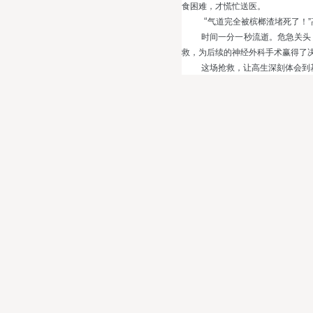
食困难，才慌忙送医。
“
气道完全被槟榔渣堵死了！
时间一分一秒流逝。危急关头
救，为后续的神经外科手术赢得了
这场抢救，让高生深刻体会到