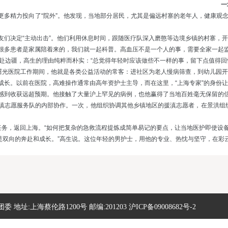
一
更多精力投向了“院外”。他发现，当地部分居民，尤其是偏远村寨的老年人，健康观
友们决定“主动出击”。他们利用休息时间，跟随医疗队深入磨憨等边境乡镇的村寨，
。“很多患者是家属陪着来的，我们就一起科普。高血压不是一个人的事，需要全家一起
赴边疆，高生的理由纯粹而朴实：“总觉得年轻时应该做些不一样的事，留下点值得回
在曙光医院工作期间，他就是各类公益活动的常客：进社区为老人慢病筛查，到幼儿园
成长。以前在医院，高难操作通常由高年资护士主导，而在这里，“上海专家”的身份让
感到收获远超预期。他接触了大量沪上罕见的病例，也他赢得了当地百姓毫无保留的信
滇志愿服务队的内部协作。一次，他组织协调其他乡镇地区的援滇志愿者，在景洪组
务，返回上海。“如何把复杂的急救流程提炼成简单易记的要点，让当地医护即使设备
是双向的奔赴和成长。”高生说。这位年轻的男护士，用他的专业、热忱与坚守，在彩云
址:上海蔡伦路1200号 邮编:201203 沪ICP备09008682号-2