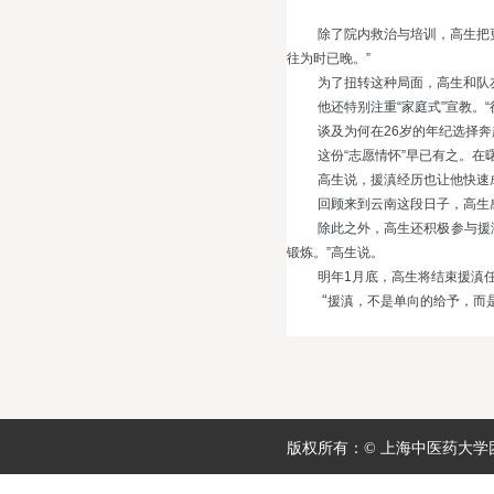
除了院内救治与培训，高生把
往为时已晚。”
为了扭转这种局面，高生和队
他还特别注重“家庭式”宣教
谈及为何在
26
岁的年纪选择奔
这份“志愿情怀”早已有之。
高生说，援滇经历也让他快速
回顾来到云南这段日子，高生
除此之外，高生还积极参与援
锻炼。”高生说。
明年
1
月底，高生将结束援滇任
“
援滇，不是单向的给予，而
版权所有：© 上海中医药大学团委 地