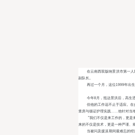
在云南西双版纳景洪市第一人
副队长。
再过一个月，这位
1999
年出生
今年
8
月，抵达景洪后，高生
但他的工作远不止于适应。在
查房与循证护理实践……他针对当地
“
我们不仅是来工作的，更是
来的不仅是技术，更是一种严谨、规
当被问及援滇期间最难忘的经