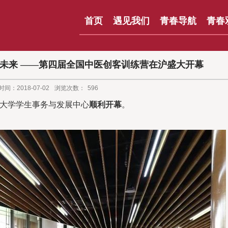
首页
遇见我们
青春导航
青春
中医未来 ——第四届全国中医创客训练营在沪盛大开幕
间：2018-07-02
浏览次数：
596
大学学生事务与发展中心
顺利开幕
。