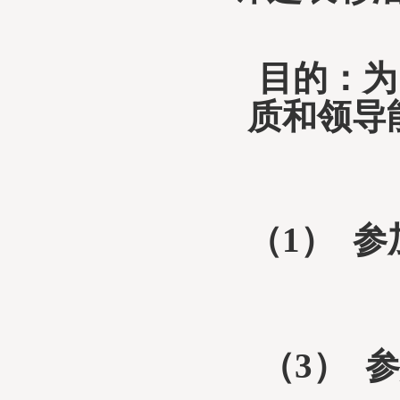
目的：为
质和领导
（
1
）
参
（
3
）
参