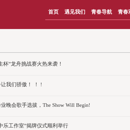
首页
遇见我们
青春导航
青春
生杯”龙舟挑战赛火热来袭！
我们骄傲！ ！ !
手选拔，The Show Will Begin!
中乐工作室”揭牌仪式顺利举行